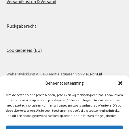
Versandkosten & Versand
Rückgaberecht
Cookiebeleid (EU)
Webentwicklung & ICT-Dienstleistungen von
Vielleicht.nl
Beheer toestemming
Om de beste ervaringen te bieden, gebruiken wij technologieën zoals cookies om
informatie over je apparaat op te slaan en/of te raadplegen. Door in te stemmen
met deze technologieën kunnen wij gegevens zoals surfgedrag of unieke ID's op
© Spoorlaar 2026
deze site verwerken. Als je geen toestemming geeft of uw toestemming intrekt,
kan dit een nadelige invloed hebben op bepaalde functies en mogelijkheden.
Datenschutzbestimmungen
Erstellt mit WooCommerce
.