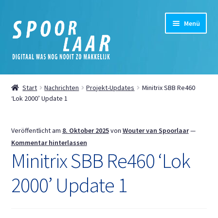
Zur
Zum
Menü
Navigation
Inhalt
springen
springen
Startseite
Start
Nachrichten
Projekt-Updates
Minitrix SBB Re460
Unterm
‘Lok 2000’ Update 1
Shop
öffnen
Unterm
Mein Konto
Veröffentlicht am
8. Oktober 2025
von
Wouter van Spoorlaar
—
öffnen
Kommentar hinterlassen
Unterm
Nachrichten
Minitrix SBB Re460 ‘Lok
öffnen
2000’ Update 1
Digital
Cookie-Richtlinie (EU)