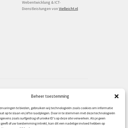
Webentwicklung & ICT-
Dienstleistungen von
Vielleicht.nl
Beheer toestemming
rvaringen te bieden, gebruiken wij technologieën zoals cookies om informatie
aat op te slaan en/of te raadplegen. Door in te stemmen met deze technologieën
gevens zoals surfgedrag of unieke ID's op deze site verwerken. Als je geen
geeft of uw toestemming intrekt, kan dit een nadelige invloed hebben op