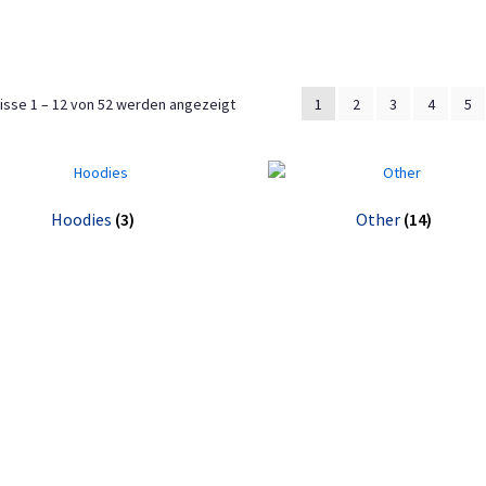
Nach
isse 1 – 12 von 52 werden angezeigt
1
2
3
4
5
Aktualität
sortiert
Hoodies
(3)
Other
(14)