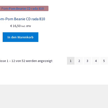
Varianten
auf.
a
Die
m-Pom Beanie CD rada 810
Optionen
€
16,50
können
Incl. BTW
auf
der
In den Warenkorb
Produktseite
gewählt
werden
Nach
isse 1 – 12 von 52 werden angezeigt
1
2
3
4
5
Aktualität
sortiert