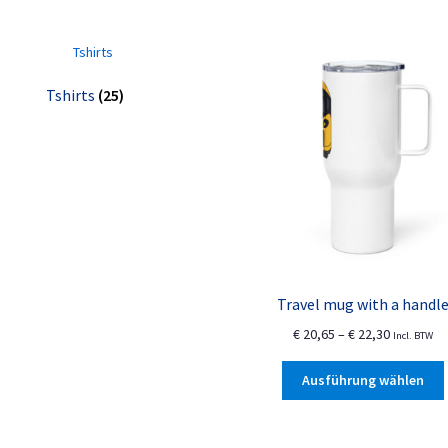
Tshirts
(25)
Travel mug with a handl
Preisspan
€
20,65
–
€
22,30
Incl. BTW
€ 20,65
bis
Ausführung wählen
€ 22,30