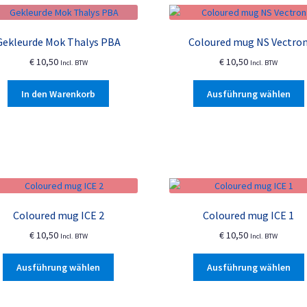
auf.
Die
Optionen
Gekleurde Mok Thalys PBA
Coloured mug NS Vectro
können
€
10,50
€
10,50
auf
Incl. BTW
Incl. BTW
der
In den Warenkorb
Ausführung wählen
Produktseite
gewählt
werden
a
Coloured mug ICE 2
Coloured mug ICE 1
€
10,50
€
10,50
Incl. BTW
Incl. BTW
Dieses
Ausführung wählen
Ausführung wählen
Produkt
weist
mehrere