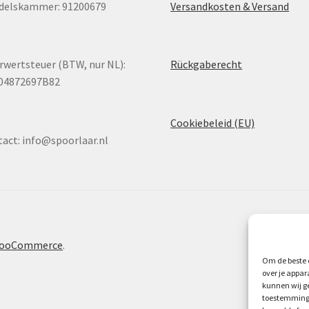
delskammer: 91200679
Versandkosten & Versand
wertsteuer (BTW, nur NL):
Rückgaberecht
04872697B82
Cookiebeleid (EU)
tact:
info@spoorlaar.nl
 WooCommerce
.
Om de beste e
over je appar
kunnen wij ge
toestemming 