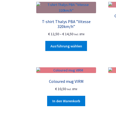
T-shirt Thalys PBA ”Vitesse
320km/h”
Preisspanne:
€
12,50
–
€
14,50
Incl. BTW
€ 12,50
Dieses
bis
Ausführung wählen
Produkt
€ 14,50
weist
mehrere
Varianten
auf.
Die
Coloured mug VIRM
Optionen
€
10,50
können
Incl. BTW
auf
der
In den Warenkorb
Produktseite
gewählt