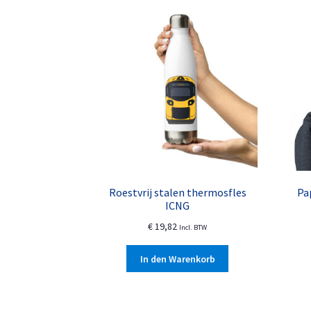
Roestvrij stalen thermosfles
Pa
ICNG
€
19,82
Incl. BTW
In den Warenkorb