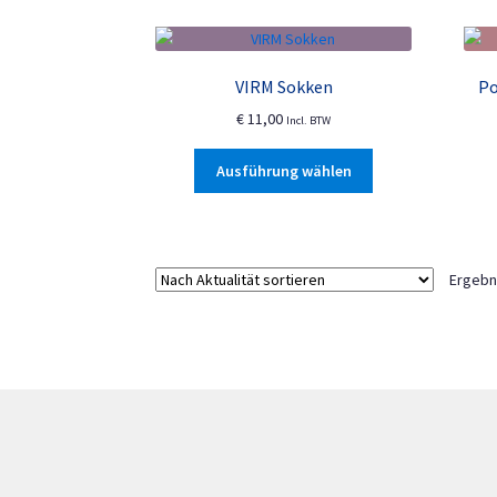
werden
VIRM Sokken
Po
€
11,00
Incl. BTW
Dieses
Ausführung wählen
Produkt
weist
mehrere
Varianten
Ergebn
auf.
Die
Optionen
können
auf
der
Produktseite
gewählt
werden