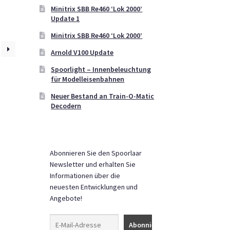
Minitrix SBB Re460 ‘Lok 2000’
Update 1
Minitrix SBB Re460 ‘Lok 2000’
Arnold V100 Update
Spoorlight – Innenbeleuchtung
für Modelleisenbahnen
Neuer Bestand an Train-O-Matic
Decodern
Abonnieren Sie den Spoorlaar
Newsletter und erhalten Sie
Informationen über die
neuesten Entwicklungen und
Angebote!