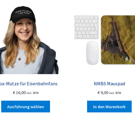
a
pa-Mütze für Eisenbahnfans
NMBS Mauspad
€
16,00
€
9,00
Incl. BTW
Incl. BTW
Dieses
Ausführung wählen
In den Warenkorb
Produkt
weist
mehrere
Varianten