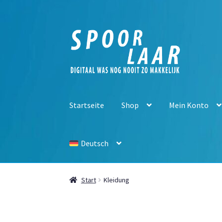
Zur
Zum
Navigation
Inhalt
springen
springen
Startseite
Shop
Mein Konto
Deutsch
Start
Kleidung