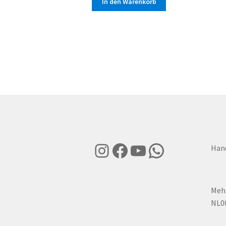
In den Warenkorb
Instagram
Facebook
YouTube
WhatsApp
Han
Mehr
NL0