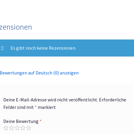
12
mm
(Ø
x
zensionen
h)
±20%
Menge
Es gibt noch keine Rezensionen.
Bewertungen auf Deutsch (0) anzeigen
Deine E-Mail-Adresse wird nicht veröffentlicht.
Erforderliche
Felder sind mit
*
markiert
Deine Bewertung
*