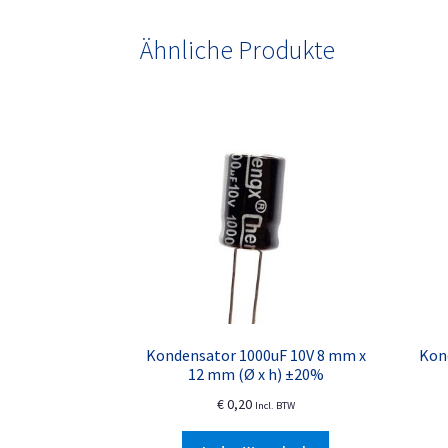
Ähnliche Produkte
Kondensator 1000uF 10V 8 mm x
Kon
12 mm (Ø x h) ±20%
€
0,20
Incl. BTW