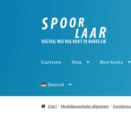
Zur
Zum
Navigation
Inhalt
springen
springen
Startseite
Shop
Mein Konto
Deutsch
Start
Modelleisenbahn allgemein
Kondensa