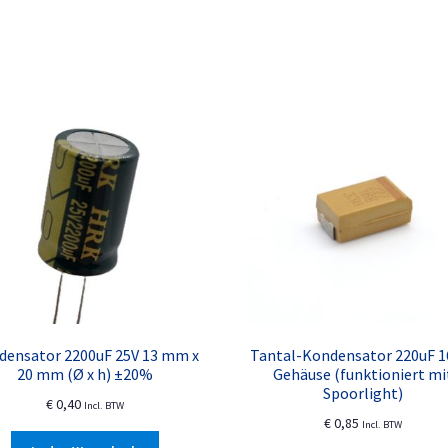
densator 2200uF 25V 13 mm x
Tantal-Kondensator 220uF 1
20 mm (Ø x h) ±20%
Gehäuse (funktioniert mi
Spoorlight)
€
0,40
Incl. BTW
€
0,85
Incl. BTW