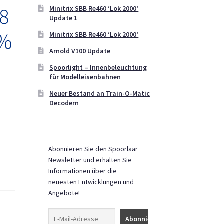
8
Minitrix SBB Re460 ‘Lok 2000’
Update 1
0%
Minitrix SBB Re460 ‘Lok 2000’
Arnold V100 Update
Spoorlight – Innenbeleuchtung
für Modelleisenbahnen
Neuer Bestand an Train-O-Matic
Decodern
Abonnieren Sie den Spoorlaar
Newsletter und erhalten Sie
Informationen über die
neuesten Entwicklungen und
Angebote!