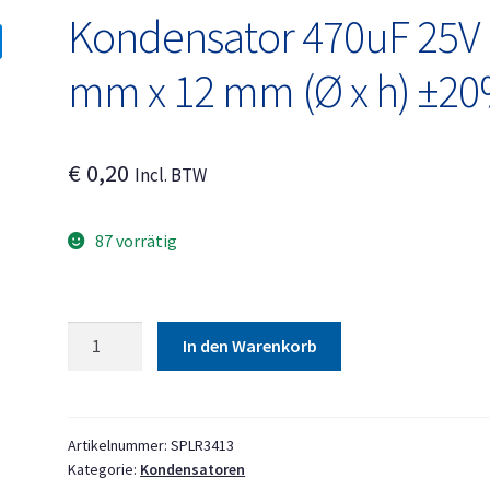
Kondensator 470uF 25V 
mm x 12 mm (Ø x h) ±2
€
0,20
Incl. BTW
87 vorrätig
Kondensator
In den Warenkorb
470uF
25V
8
mm
Artikelnummer:
SPLR3413
Kategorie:
Kondensatoren
x