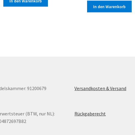
In den Warenkorb
In den Warenkorb
delskammer: 91200679
Versandkosten & Versand
wertsteuer (BTW, nur NL):
Rückgaberecht
04872697B82