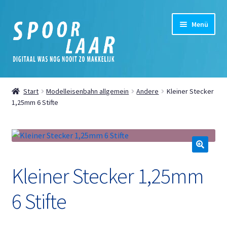
Zur
Zum
Menü
Navigation
Inhalt
springen
springen
Startseite
Start
Modelleisenbahn allgemein
Andere
Kleiner Stecker
Unterm
1,25mm 6 Stifte
Shop
öffnen
Unterm
Mein Konto
öffnen
Unterm
Nachrichten
🔍
Kleiner Stecker 1,25mm
öffnen
Digital
6 Stifte
Cookie-Richtlinie (EU)