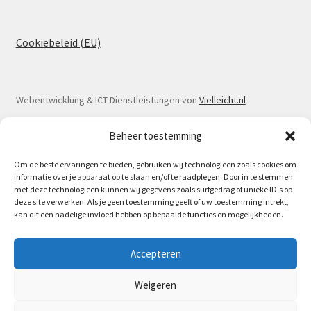
Cookiebeleid (EU)
Webentwicklung & ICT-Dienstleistungen von
Vielleicht.nl
Beheer toestemming
Om de beste ervaringen te bieden, gebruiken wij technologieën zoals cookies om
informatie over je apparaat op te slaan en/of te raadplegen. Door in te stemmen
© Spoorlaar 2026
met deze technologieën kunnen wij gegevens zoals surfgedrag of unieke ID's op
deze site verwerken. Als je geen toestemming geeft of uw toestemming intrekt,
Datenschutzbestimmungen
Erstellt mit WooCommerce
.
kan dit een nadelige invloed hebben op bepaalde functies en mogelijkheden.
Am 16. Mai ist Spoorlaar wieder auf der
Accepteren
Modelleisenbahnmesse in Houten. | Vom 17. Mai bis 7. Juni
wegen Urlaub abwesend.
Weigeren
Verwerfen
Bestelling annuleren