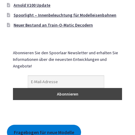
Arnold V100 Update
auf
der
Spoorlight – Innenbeleuchtung für Modelleisenbahnen
Produktseite
Neuer Bestand an Train-O-Matic Decodern
gewählt
werden
Abonnieren Sie den Spoorlaar Newsletter und erhalten Sie
Informationen über die neuesten Entwicklungen und
Angebote!
Fragebogen für neue Modelle