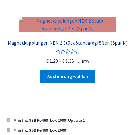
weist
mehrere
Varianten
auf.
Die
Optionen
Magnetkupplungen NEM 2 Stück Standardgrößen (Spur N)
können
auf
Bewertet
Preisspanne:
der
€
1,20
–
€
1,35
Incl. BTW
mit
4.50
€ 1,20
Produktseite
von 5
Dieses
bis
gewählt
Ausführung wählen
Produkt
€ 1,35
werden
weist
mehrere
Varianten
auf.
Die
Minitrix SBB Re460 ‘Lok 2000’ Update 1
Optionen
Minitrix SBB Re460 ‘Lok 2000’
können