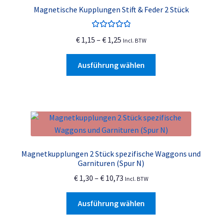
Magnetische Kupplungen Stift & Feder 2 Stück
Bewertet mit
Preisspanne:
€
1,15
–
€
1,25
Incl. BTW
5.00
von 5
€ 1,15
Dieses
bis
Ausführung wählen
Produkt
€ 1,25
weist
mehrere
Varianten
auf.
Die
Optionen
Magnetkupplungen 2 Stück spezifische Waggons und
können
Garnituren (Spur N)
auf
Preisspanne:
€
1,30
–
€
10,73
Incl. BTW
der
€ 1,30
Produktseite
Dieses
bis
Ausführung wählen
gewählt
Produkt
€ 10,73
werden