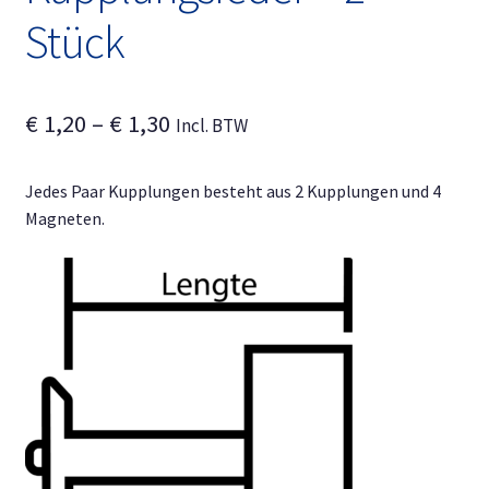
Stück
Preisspanne:
€
1,20
–
€
1,30
Incl. BTW
€ 1,20
Jedes Paar Kupplungen besteht aus 2 Kupplungen und 4
bis
Magneten.
€ 1,30