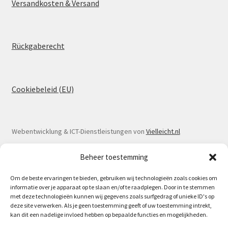
Versandkosten & Versand
Rückgaberecht
Cookiebeleid (EU)
Webentwicklung & ICT-Dienstleistungen von
Vielleicht.nl
Beheer toestemming
Om de beste ervaringen te bieden, gebruiken wij technologieën zoals cookies om
informatie over je apparaat op te slaan en/of te raadplegen. Door in te stemmen
© Spoorlaar 2026
met deze technologieën kunnen wij gegevens zoals surfgedrag of unieke ID's op
deze site verwerken. Als je geen toestemming geeft of uw toestemming intrekt,
Datenschutzbestimmungen
Erstellt mit WooCommerce
.
kan dit een nadelige invloed hebben op bepaalde functies en mogelijkheden.