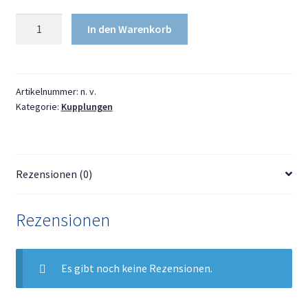
Magnetische
In den Warenkorb
Kupplungsfeder
-
2
Stück
Artikelnummer:
n. v.
Kategorie:
Kupplungen
Menge
Rezensionen (0)
Rezensionen
Es gibt noch keine Rezensionen.