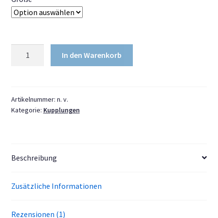
Magnetische
In den Warenkorb
Kupplungen
Stift
&
Feder
Artikelnummer:
n. v.
Kategorie:
Kupplungen
2
Stück
Menge
Beschreibung
Zusätzliche Informationen
Rezensionen (1)