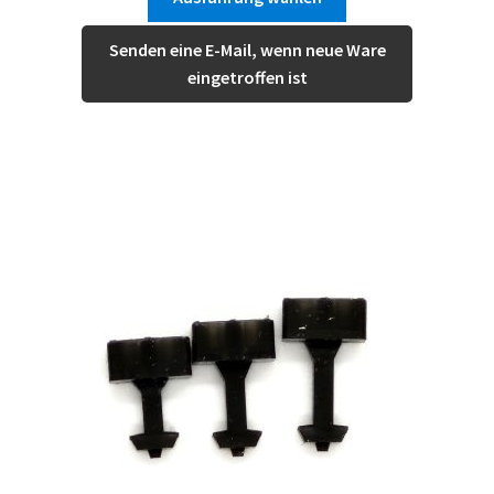
Produkt
€ 1,25
weist
Senden eine E-Mail, wenn neue Ware
mehrere
eingetroffen ist
Varianten
auf.
Die
Optionen
können
auf
der
Produktseite
gewählt
werden