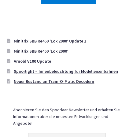
Produkt
€ 10,73
werden
weist
mehrere
Varianten
auf.
Die
Minitrix SBB Re460 ‘Lok 2000’ Update 1
Optionen
Minitrix SBB Re460 ‘Lok 2000’
können
Arnold V100 Update
auf
der
Spoorlight – Innenbeleuchtung für Modelleisenbahnen
Produktseite
Neuer Bestand an Train-O-Matic Decodern
gewählt
werden
Abonnieren Sie den Spoorlaar Newsletter und erhalten Sie
Informationen über die neuesten Entwicklungen und
Angebote!