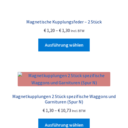
Magnetische Kupplungsfeder – 2 Stück
Preisspanne:
€
1,20
–
€
1,30
Incl. BTW
€ 1,20
Dieses
bis
Ausführung wählen
Produkt
€ 1,30
weist
mehrere
Varianten
auf.
Die
Optionen
Magnetkupplungen 2 Stück spezifische Waggons und
können
Garnituren (Spur N)
auf
Preisspanne:
€
1,30
–
€
10,73
Incl. BTW
der
€ 1,30
Produktseite
Dieses
bis
Ausführung wählen
gewählt