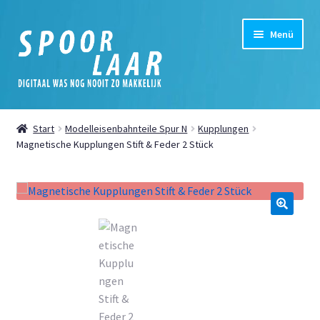
Zur
Zum
Menü
Navigation
Inhalt
springen
springen
Startseite
Start
Modelleisenbahnteile Spur N
Kupplungen
Unterm
Magnetische Kupplungen Stift & Feder 2 Stück
Shop
öffnen
Unterm
Mein Konto
öffnen
Unterm
Nachrichten
🔍
öffnen
Digital
Cookie-Richtlinie (EU)