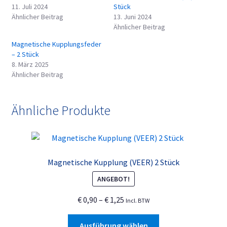
11. Juli 2024
Stück
Ähnlicher Beitrag
13. Juni 2024
Ähnlicher Beitrag
Magnetische Kupplungsfeder
– 2 Stück
8. März 2025
Ähnlicher Beitrag
Ähnliche Produkte
Magnetische Kupplung (VEER) 2 Stück
ANGEBOT!
Preisspanne:
€
0,90
–
€
1,25
Incl. BTW
€ 0,90
Dieses
bis
Ausführung wählen