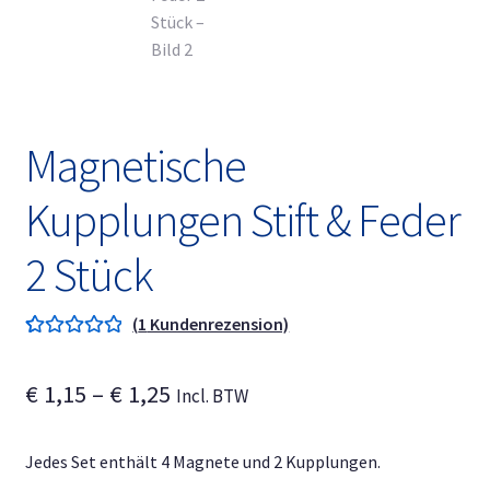
Unterm
Deutsch
öffnen
Magnetische
Kupplungen Stift & Feder
2 Stück
(
1
Kundenrezension)
Bewertet mit
1
5.00
von 5,
Preisspanne:
€
1,15
–
€
1,25
Incl. BTW
basierend auf
€ 1,15
Kundenbewe
rtung
Jedes Set enthält 4 Magnete und 2 Kupplungen.
bis