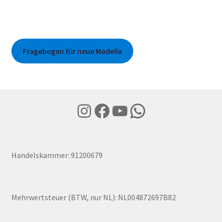
Fragebogen für neue Modelle
Instagram
Facebook
YouTube
WhatsApp
Handelskammer: 91200679
Mehrwertsteuer (BTW, nur NL): NL004872697B82