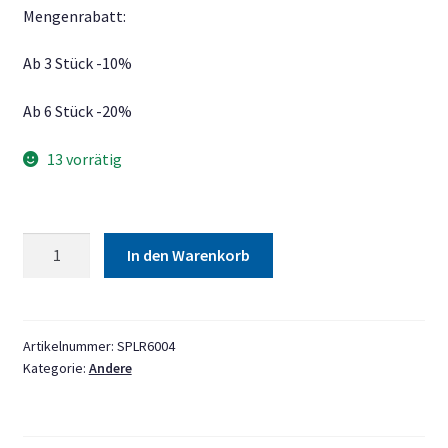
Mengenrabatt:
Ab 3 Stück -10%
Ab 6 Stück -20%
13 vorrätig
Sekundenkleber
In den Warenkorb
Power
Glue
3g
Menge
Artikelnummer:
SPLR6004
Kategorie:
Andere