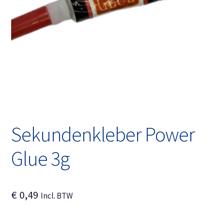
Unterm
Deutsch
öffnen
Sekundenkleber Power
Glue 3g
€
0,49
Incl. BTW