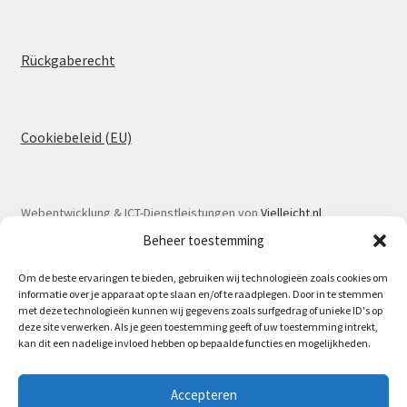
Rückgaberecht
Cookiebeleid (EU)
Webentwicklung & ICT-Dienstleistungen von
Vielleicht.nl
Beheer toestemming
Om de beste ervaringen te bieden, gebruiken wij technologieën zoals cookies om
informatie over je apparaat op te slaan en/of te raadplegen. Door in te stemmen
met deze technologieën kunnen wij gegevens zoals surfgedrag of unieke ID's op
© Spoorlaar 2026
deze site verwerken. Als je geen toestemming geeft of uw toestemming intrekt,
kan dit een nadelige invloed hebben op bepaalde functies en mogelijkheden.
Datenschutzbestimmungen
Erstellt mit WooCommerce
.
Am 16. Mai ist Spoorlaar wieder auf der
Accepteren