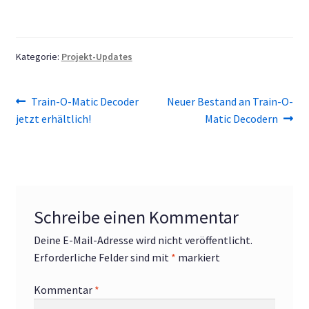
Kategorie:
Projekt-Updates
Beitragsnavigation
Vorheriger
Nächster
Train-O-Matic Decoder
Neuer Bestand an Train-O-
Beitrag:
Beitrag:
jetzt erhältlich!
Matic Decodern
Schreibe einen Kommentar
Deine E-Mail-Adresse wird nicht veröffentlicht.
Erforderliche Felder sind mit
*
markiert
Kommentar
*