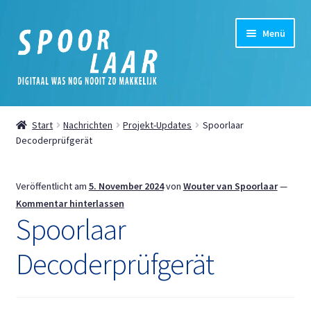
Zur
Zum
Menü
Navigation
Inhalt
springen
springen
Startseite
Start
Nachrichten
Projekt-Updates
Spoorlaar
Unterm
Decoderprüfgerät
Shop
öffnen
Unterm
Mein Konto
Veröffentlicht am
5. November 2024
von
Wouter van Spoorlaar
—
öffnen
Kommentar hinterlassen
Unterm
Nachrichten
Spoorlaar
öffnen
Decoderprüfgerät
Digital
Cookie-Richtlinie (EU)